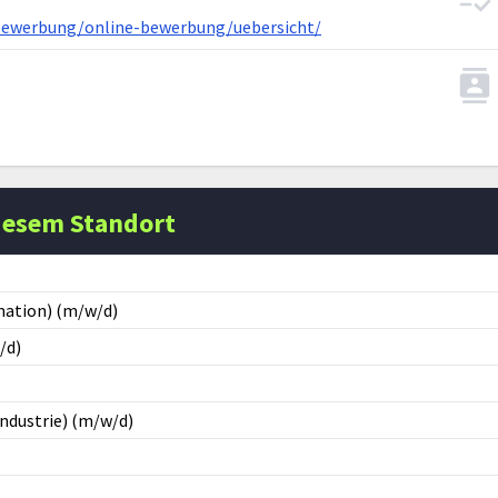
/bewerbung/online-bewerbung/uebersicht/
iesem Standort
mation) (m/w/d)
/d)
ndustrie) (m/w/d)