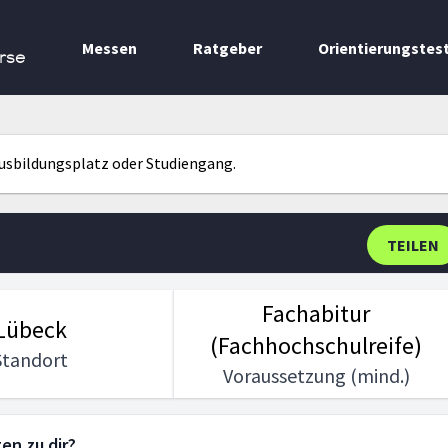
Messen
Ratgeber
Orientierungstes
rse
Ausbildungsplatz oder Studiengang.
TEILEN
Fachabitur
Lübeck
(Fachhochschulreife)
Standort
Voraussetzung (mind.)
en zu dir?