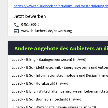
https://www.th-luebeck.de/studium-und-weiterbildung
Jetzt bewerben
0451-300-0
www.th-luebeck.de/bewerbung
Andere Angebote des Anbieters an d
Lübeck
-
B.Eng. (Bauingenieurwesen) (m/w/d)
Lübeck
-
B.Sc. (Elektrotechnik - Energiesysteme und Auto
Lübeck
-
B.Sc. (Informationstechnologie und Design) (m/w
Lübeck
-
B.Sc. (Hörakustik) (m/w/d)
Lübeck
-
B.Eng. (Wirtschaftsingenieurwesen Lebensmitteli
Lübeck
-
B.Sc. (Biomedizintechnik) (m/w/d)
Lübeck
-
B.Sc. (Wirtschaftsingenieurwesen) (m/w/d)