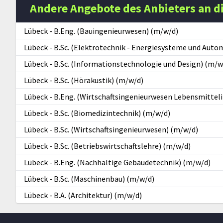
Andere Angebote des Anbieters an d
Lübeck
-
B.Eng. (Bauingenieurwesen) (m/w/d)
Lübeck
-
B.Sc. (Elektrotechnik - Energiesysteme und Auto
Lübeck
-
B.Sc. (Informationstechnologie und Design) (m/w
Lübeck
-
B.Sc. (Hörakustik) (m/w/d)
Lübeck
-
B.Eng. (Wirtschaftsingenieurwesen Lebensmitteli
Lübeck
-
B.Sc. (Biomedizintechnik) (m/w/d)
Lübeck
-
B.Sc. (Wirtschaftsingenieurwesen) (m/w/d)
Lübeck
-
B.Sc. (Betriebswirtschaftslehre) (m/w/d)
Lübeck
-
B.Eng. (Nachhaltige Gebäudetechnik) (m/w/d)
Lübeck
-
B.Sc. (Maschinenbau) (m/w/d)
Lübeck
-
B.A. (Architektur) (m/w/d)