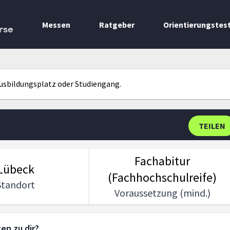
Messen
Ratgeber
Orientierungstes
rse
Ausbildungsplatz oder Studiengang.
TEILEN
Fachabitur
Lübeck
(Fachhochschulreife)
Standort
Voraussetzung (mind.)
en zu dir?