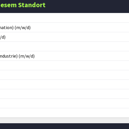
iesem Standort
mation) (m/w/d)
/d)
ndustrie) (m/w/d)