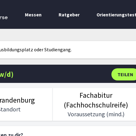
Messen
Ratgeber
Orientierungstes
rse
Ausbildungsplatz oder Studiengang.
/w/d)
TEILEN
Fachabitur
randenburg
(Fachhochschulreife)
Standort
Voraussetzung (mind.)
en zu dir?