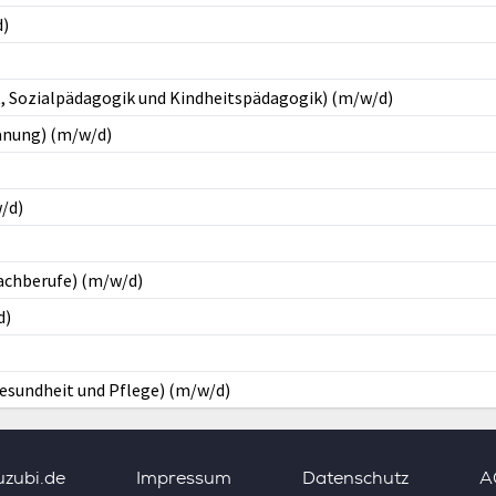
d)
it, Sozialpädagogik und Kindheitspädagogik) (m/w/d)
anung) (m/w/d)
/d)
fachberufe) (m/w/d)
d)
esundheit und Pflege) (m/w/d)
uzubi.de
Impressum
Datenschutz
A