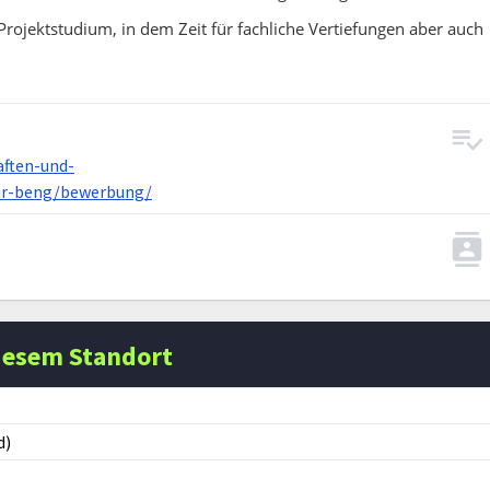
Projektstudium, in dem Zeit für fachliche Vertiefungen aber auch
aften-und-
tur-beng/bewerbung/
iesem Standort
d)