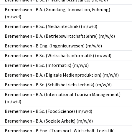
Bremerhaven
-
B.A. (Gründung, Innovation, Führung)
(m/w/d)
Bremerhaven
-
B.Sc. (Medizintechnik) (m/w/d)
Bremerhaven
-
B.A. (Betriebswirtschaftslehre) (m/w/d)
Bremerhaven
-
B.Eng. (Ingenieurwesen) (m/w/d)
Bremerhaven
-
B.Sc. (Wirtschaftsinformatik) (m/w/d)
Bremerhaven
-
B.Sc. (Informatik) (m/w/d)
Bremerhaven
-
B.A. (Digitale Medienproduktion) (m/w/d)
Bremerhaven
-
B.Sc. (Schiffsbetriebstechnik) (m/w/d)
Bremerhaven
-
B.A. (International Tourism Management)
(m/w/d)
Bremerhaven
-
B.Sc. (Food Science) (m/w/d)
Bremerhaven
-
B.A. (Soziale Arbeit) (m/w/d)
Bremerhaven
-
B.Eng. (Transport, Wirtschaft, Logistik)