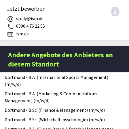
Jetzt bewerben
study@ism.de
0800.4 76 22 55
ism.de
Andere Angebote des Anbieters an
diesem Standort
Dortmund
-
B.A. (International Sports Management)
(m/w/d)
Dortmund
-
B.A. (Marketing & Communications
Management) (m/w/d)
Dortmund
-
B.Sc. (Finance & Management) (m/w/d)
Dortmund
-
B.Sc. (Wirtschaftspsychologie) (m/w/d)
Dortmund
-
B.A. (Global Brand & Fashion Management)