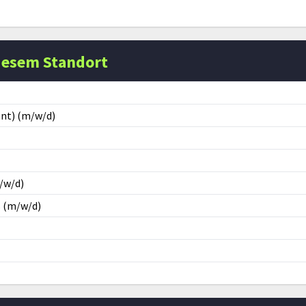
iesem Standort
nt) (m/w/d)
/w/d)
s (m/w/d)