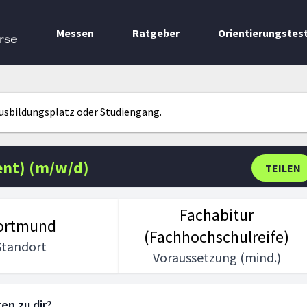
Messen
Ratgeber
Orientierungstes
rse
Ausbildungsplatz oder Studiengang.
ent) (m/w/d)
TEILEN
Fachabitur
ortmund
(Fachhochschulreife)
Standort
Voraussetzung (mind.)
en zu dir?