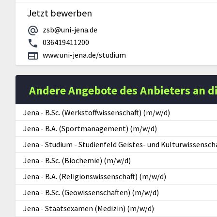
Jetzt bewerben
zsb@uni-jena.de
036419411200
www.uni-jena.de/studium
Andere Angebote des Anbieters an d
Jena
-
B.Sc. (Werkstoffwissenschaft) (m/w/d)
Jena
-
B.A. (Sportmanagement) (m/w/d)
Jena
-
Studium - Studienfeld Geistes- und Kulturwissensch
Jena
-
B.Sc. (Biochemie) (m/w/d)
Jena
-
B.A. (Religionswissenschaft) (m/w/d)
Jena
-
B.Sc. (Geowissenschaften) (m/w/d)
Jena
-
Staatsexamen (Medizin) (m/w/d)