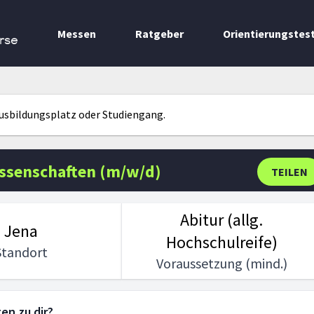
Messen
Ratgeber
Orientierungstes
rse
Ausbildungsplatz oder Studiengang.
issenschaften (m/w/d)
TEILEN
Abitur (allg.
Jena
Hochschulreife)
Standort
Voraussetzung (mind.)
en zu dir?