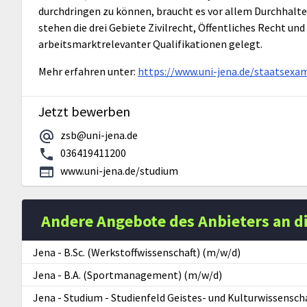
durchdringen zu können, braucht es vor allem Durchhalt
stehen die drei Gebiete Zivilrecht, Öffentliches Recht un
arbeitsmarktrelevanter Qualifikationen gelegt.
Mehr erfahren unter:
https://www.uni-jena.de/staatsexa
Jetzt bewerben
zsb@uni-jena.de
036419411200
www.uni-jena.de/studium
Andere Angebote des Anbieters an d
Jena
-
B.Sc. (Werkstoffwissenschaft) (m/w/d)
Jena
-
B.A. (Sportmanagement) (m/w/d)
Jena
-
Studium - Studienfeld Geistes- und Kulturwissensch