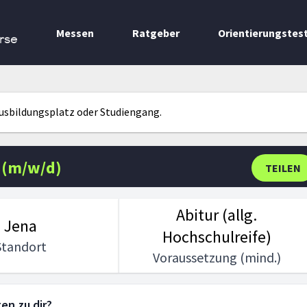
Messen
Ratgeber
Orientierungstes
rse
Ausbildungsplatz oder Studiengang.
 (m/w/d)
TEILEN
Abitur (allg.
Jena
Hochschulreife)
Standort
Voraussetzung (mind.)
en zu dir?