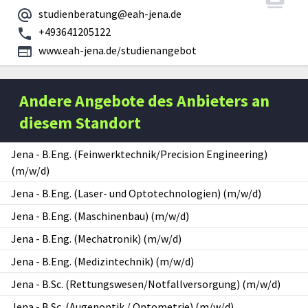
studienberatung@eah-jena.de
+493641205122
www.eah-jena.de/studienangebot
Andere Angebote des Anbieters an
diesem Standort
Jena
-
B.Eng. (Feinwerktechnik/Precision Engineering)
(m/w/d)
Jena
-
B.Eng. (Laser- und Optotechnologien) (m/w/d)
Jena
-
B.Eng. (Maschinenbau) (m/w/d)
Jena
-
B.Eng. (Mechatronik) (m/w/d)
Jena
-
B.Eng. (Medizintechnik) (m/w/d)
Jena
-
B.Sc. (Rettungswesen/Notfallversorgung) (m/w/d)
Jena
-
B.Sc. (Augenoptik / Optometrie) (m/w/d)