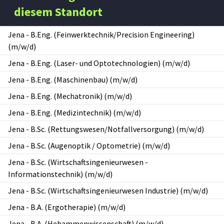
diesem Standort
Jena
-
B.Eng. (Feinwerktechnik/Precision Engineering)
(m/w/d)
Jena
-
B.Eng. (Laser- und Optotechnologien) (m/w/d)
Jena
-
B.Eng. (Maschinenbau) (m/w/d)
Jena
-
B.Eng. (Mechatronik) (m/w/d)
Jena
-
B.Eng. (Medizintechnik) (m/w/d)
Jena
-
B.Sc. (Rettungswesen/Notfallversorgung) (m/w/d)
Jena
-
B.Sc. (Augenoptik / Optometrie) (m/w/d)
Jena
-
B.Sc. (Wirtschaftsingenieurwesen -
Informationstechnik) (m/w/d)
Jena
-
B.Sc. (Wirtschaftsingenieurwesen Industrie) (m/w/d)
Jena
-
B.A. (Ergotherapie) (m/w/d)
Jena
-
B.A. (Hebammenwissenschaft) (m/w/d)