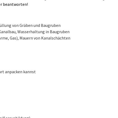
er beantworten!
füllung von Gräben und Baugruben
 Kanalbau, Wasserhaltung in Baugruben
ärme, Gas), Mauern von Kanalschächten
art anpacken kannst
n