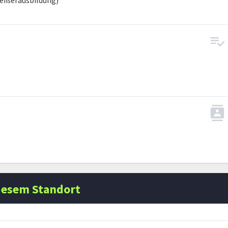
weißerausbildung)
iesem Standort