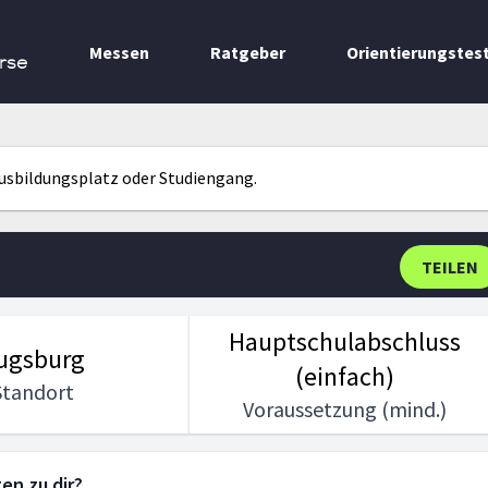
Messen
Ratgeber
Orientierungstes
rse
Ausbildungsplatz oder Studiengang.
TEILEN
Hauptschulabschluss
ugsburg
(einfach)
Standort
Voraussetzung (mind.)
en zu dir?