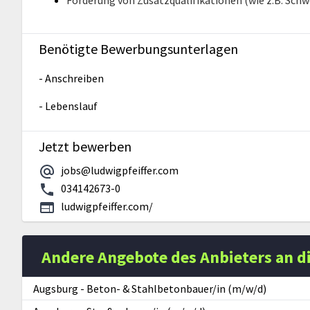
Förderung von Zusatzqualifikationen (wie z.B. Sch
Benötigte Bewerbungsunterlagen
- Anschreiben
- Lebenslauf
Jetzt bewerben
jobs@ludwigpfeiffer.com
034142673-0
ludwigpfeiffer.com/
Andere Angebote des Anbieters an d
Augsburg
-
Beton- & Stahlbetonbauer/in (m/w/d)