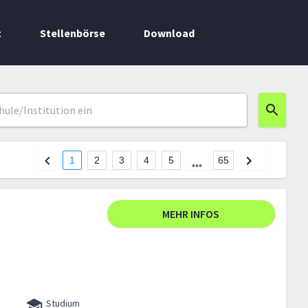
t
Stellenbörse
Download
1
2
3
4
5
65
MEHR INFOS
Studium