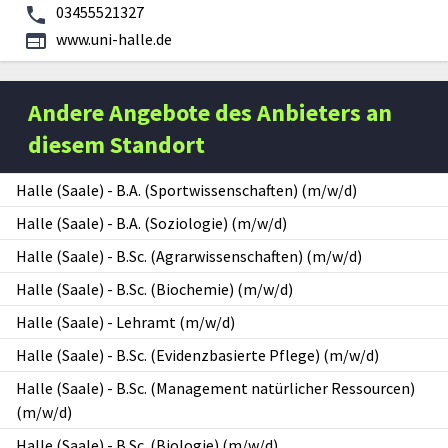
03455521327
www.uni-halle.de
Andere Angebote des Anbieters an
diesem Standort
Halle (Saale)
-
B.A. (Sportwissenschaften) (m/w/d)
Halle (Saale)
-
B.A. (Soziologie) (m/w/d)
Halle (Saale)
-
B.Sc. (Agrarwissenschaften) (m/w/d)
Halle (Saale)
-
B.Sc. (Biochemie) (m/w/d)
Halle (Saale)
-
Lehramt (m/w/d)
Halle (Saale)
-
B.Sc. (Evidenzbasierte Pflege) (m/w/d)
Halle (Saale)
-
B.Sc. (Management natürlicher Ressourcen)
(m/w/d)
Halle (Saale)
-
B.Sc. (Biologie) (m/w/d)