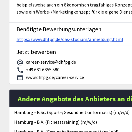
beispielsweise auch ein ökonomisch tragfähiges Konzept
sowie ein Werbe-/Marketingkonzept für die eigene Dienst
Benötigte Bewerbungsunterlagen
https://www.dhfpg.de/das-studium/anmeldung.html
Jetzt bewerben
career-service@dhfpg.de
+49 681 6855 580
www.dhfpg.de/career-service
Andere Angebote des Anbieters an d
Hamburg
-
B.Sc. (Sport-/Gesundheitsinformatik) (m/w/d)
Hamburg
-
B.A. (Fitnesstraining) (m/w/d)
Hamburg
-
B.A. (Gesundheitsmanagement) (m/w/d)