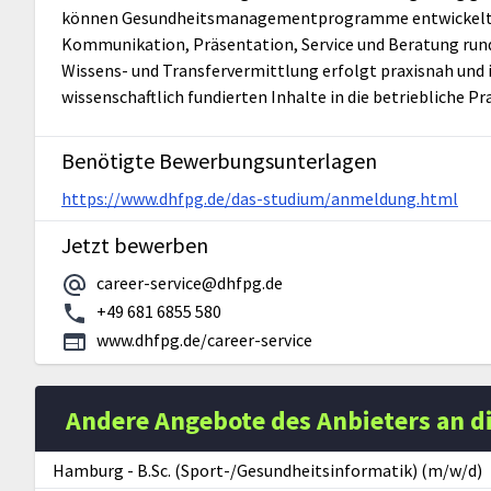
können Gesundheitsmanagementprogramme entwickelt, 
Kommunikation, Präsentation, Service und Beratung runden
Wissens- und Transfervermittlung erfolgt praxisnah und in
wissenschaftlich fundierten Inhalte in die betriebliche Pr
Benötigte Bewerbungsunterlagen
https://www.dhfpg.de/das-studium/anmeldung.html
Jetzt bewerben
career-service@dhfpg.de
+49 681 6855 580
www.dhfpg.de/career-service
Andere Angebote des Anbieters an d
Hamburg
-
B.Sc. (Sport-/Gesundheitsinformatik) (m/w/d)