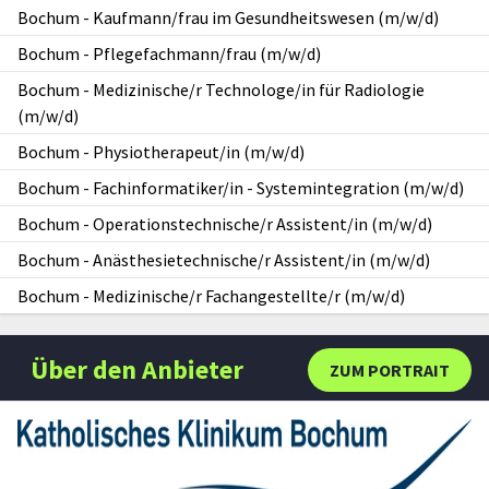
Bochum
-
Kaufmann/frau im Gesundheitswesen (m/w/d)
Bochum
-
Pflegefachmann/frau (m/w/d)
Bochum
-
Medizinische/r Technologe/in für Radiologie
(m/w/d)
Bochum
-
Physiotherapeut/in (m/w/d)
Bochum
-
Fachinformatiker/in - Systemintegration (m/w/d)
Bochum
-
Operationstechnische/r Assistent/in (m/w/d)
Bochum
-
Anästhesietechnische/r Assistent/in (m/w/d)
Bochum
-
Medizinische/r Fachangestellte/r (m/w/d)
Über den Anbieter
ZUM PORTRAIT