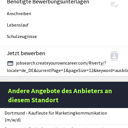
Benötigte Bewerbungsunterlagen
Anschreiben
Lebenslauf
Schulzeugnisse
Jetzt bewerben
jobsearch.createyourowncareer.com/Riverty/?
locale=de_DE&currentPage=1&pageSize=12&keyword=ausb
Andere Angebote des Anbieters an
diesem Standort
Dortmund
-
Kaufleute für Marketingkommunikation
(m/w/d)