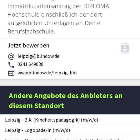
Immatrikulationsantrag der DIPLOMA
Hochschule einschließlich der dort
aufgeführten Unterlagen an Deine
Berufsfachschule.
Jetzt bewerben
leipzig@blindow.de
0341 649080
www.blindow.de/leipzig-bbs
Andere Angebote des Anbieters an
diesem Standort
Leipzig
-
B.A. (Kindheitspädagogik) (m/w/d)
Leipzig
-
Logopäde/in (m/w/d)