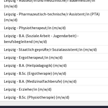
Leipzig
-
Masseur/in und medizinische/r Bademeister/in
(m/w/d)
Leipzig
-
Pharmazeutisch-technische/r Assistent/in (PTA)
(m/w/d)
Leipzig
-
Physiotherapeut/in (m/w/d)
Leipzig
-
B.A. (Soziale Arbeit - Jugendarbeit) -
berufsbegleitend (m/w/d)
Leipzig
-
Staatlich geprüfte/r Sozialassistent/in (m/w/d)
Leipzig
-
Ergotherapeut/in (m/w/d)
Leipzig
-
B.A. (Heilpädagogik) (m/w/d)
Leipzig
-
B.Sc. (Ergotherapie) (m/w/d)
Leipzig
-
B.A. (Medizinalfachberufe) (m/w/d)
Leipzig
-
Erzieher/in (m/w/d)
Leipzig
-
B.Sc. (Physiotherapie) (m/w/d)