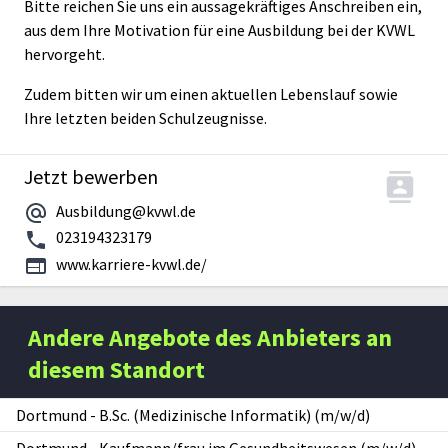
Bitte reichen Sie uns ein aussagekräftiges Anschreiben ein,
aus dem Ihre Motivation für eine Ausbildung bei der KVWL
hervorgeht.
Zudem bitten wir um einen aktuellen Lebenslauf sowie
Ihre letzten beiden Schulzeugnisse.
Jetzt bewerben
Ausbildung@kvwl.de
023194323179
www.karriere-kvwl.de/
Andere Angebote des Anbieters an
diesem Standort
Dortmund
-
B.Sc. (Medizinische Informatik) (m/w/d)
Dortmund
-
Kaufmann/frau im Gesundheitswesen (m/w/d)