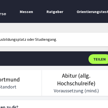
Messen
Ratgeber
Orientierungstes
rse
Ausbildungsplatz oder Studiengang.
TEILEN
Abitur (allg.
ortmund
Hochschulreife)
Standort
Voraussetzung (mind.)
en zu dir?