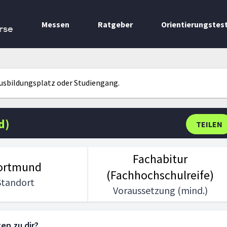
Messen
Ratgeber
Orientierungstes
rse
Ausbildungsplatz oder Studiengang.
d)
TEILEN
Fachabitur
ortmund
(Fachhochschulreife)
Standort
Voraussetzung (mind.)
en zu dir?