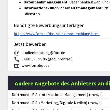
Datenbankmanagement:
Datenbankauswahl und 
Informations- und Sicherheitsmanagement:
Ris
-diensten
Benötigte Bewerbungsunterlagen
https://www.fom.de/das-studium/anmeldung.html
Jetzt bewerben
studienberatung@fom.de
0 800 1 95 95 95 (gebührenfrei)
www.fom.de/dual
Andere Angebote des Anbieters an d
Dortmund
-
B.A. (International Management) (m/w/d)
Dortmund
-
B.A. (Marketing/Digitale Medien) (m/w/d)