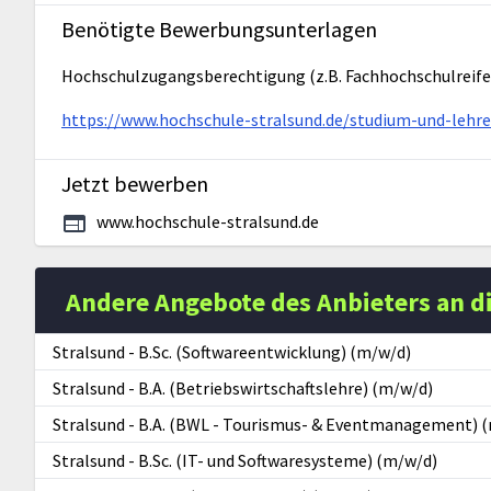
Benötigte Bewerbungsunterlagen
Hochschulzugangsberechtigung (z.B. Fachhochschulreife,
https://www.hochschule-stralsund.de/studium-und-leh
Jetzt bewerben
www.hochschule-stralsund.de
Andere Angebote des Anbieters an d
Stralsund
-
B.Sc. (Softwareentwicklung) (m/w/d)
Stralsund
-
B.A. (Betriebswirtschaftslehre) (m/w/d)
Stralsund
-
B.A. (BWL - Tourismus- & Eventmanagement) 
Stralsund
-
B.Sc. (IT- und Softwaresysteme) (m/w/d)