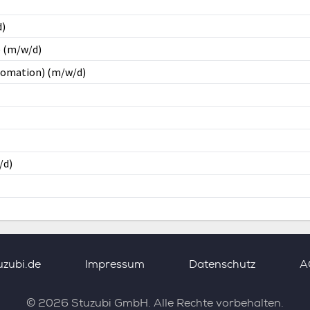
d)
) (m/w/d)
utomation) (m/w/d)
/d)
uzubi.de
Impressum
Datenschutz
A
©
2026
Stuzubi GmbH. Alle Rechte vorbehalten.