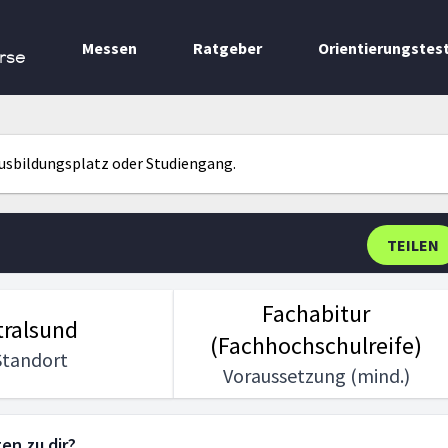
Messen
Ratgeber
Orientierungstes
rse
Ausbildungsplatz oder Studiengang.
TEILEN
Fachabitur
tralsund
(Fachhochschulreife)
Standort
Voraussetzung (mind.)
en zu dir?