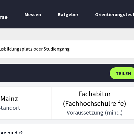
Messen
Ratgeber
Orientierungstes
rse
Ausbildungsplatz oder Studiengang.
TEILEN
Fachabitur
Mainz
(Fachhochschulreife)
Standort
Voraussetzung (mind.)
en zu dir?